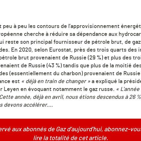
t peu à peu les contours de l’approvisionnement énergé
uropéenne cherche à réduire sa dépendance aux hydrocar
i reste son principal fournisseur de pétrole brut, de gaz
des. En 2020, selon Eurostat, près des trois quarts des 
trole brut provenaient de Russie (29 %) et plus des tro
venaient de Russie (43 %) tandis que plus de la moitié d
ides (essentiellement du charbon) provenaient de Russie 
dance est
« déjà en train de changer »
a expliqué la prési
r Leyen en évoquant notamment le gaz russe.
«
L'année 
 Cette année, déjà en avril, nous étions descendus à 26 %
 devons accélérer....
servé aux abonnés de Gaz d'aujourd'hui, abonnez-vou
lire la totalité de cet article.