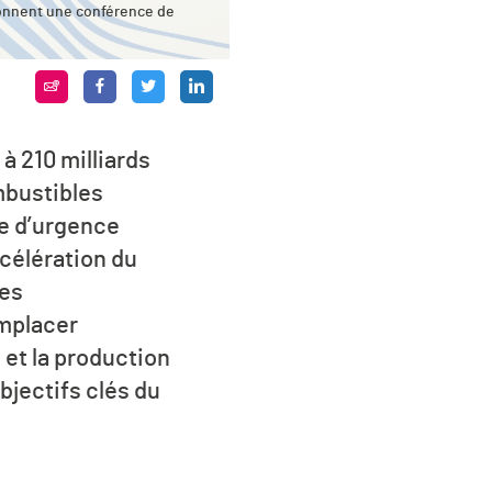
 donnent une conférence de
 210 milliards
mbustibles
te d’urgence
ccélération du
ses
emplacer
 et la production
jectifs clés du