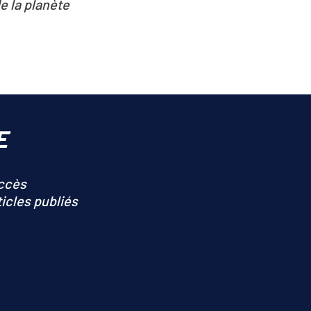
Plus de 26 % de la consommation
d’énergie de l’UE est d’origine
renouvelable
E
accès
ticles publiés