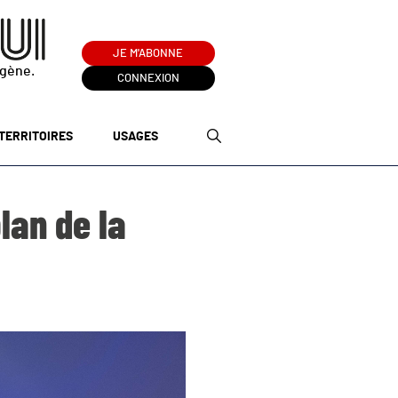
JE M'ABONNE
ogène.
CONNEXION
TERRITOIRES
USAGES
lan de la