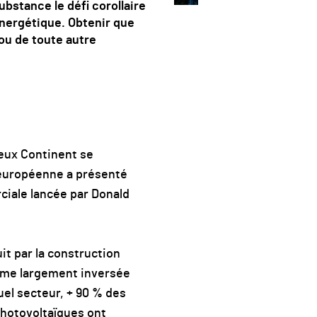
ubstance le défi corollaire
énergétique. Obtenir que
 ou de toute autre
ieux Continent se
 européenne a présenté
rciale lancée par Donald
t par la construction
même largement inversée
quel secteur, + 90 % des
photovoltaïques ont