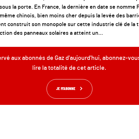
sous la porte. En France, la dernière en date se nomme Ph
ême chinois, bien moins cher depuis la levée des barri
nt construit son monopole sur cette industrie clé de la 
tion des panneaux solaires a atteint un...
servé aux abonnés de Gaz d'aujourd'hui, abonnez-vou
lire la totalité de cet article.
JE M'ABONNE