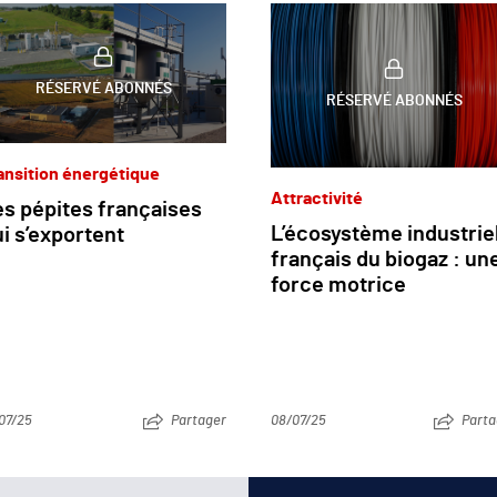
RÉSERVÉ ABONNÉS
RÉSERVÉ ABONNÉS
ansition énergétique
Attractivité
es pépites françaises
L’écosystème industrie
i s’exportent
français du biogaz : un
force motrice
07/25
Partager
08/07/25
Parta