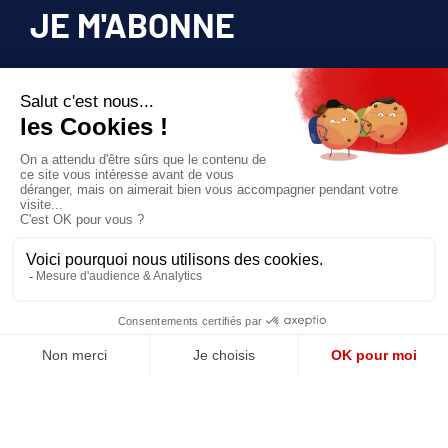
JE M'ABONNE
Pour bénéficier d’un accès privilégié à tous
les articles publiés sur site.
Prix unique
180€/AN
JE M'ABONNE