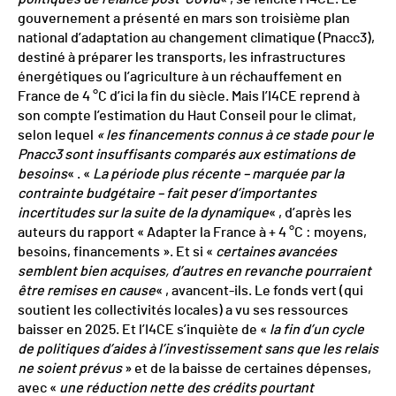
gouvernement a présenté en mars son troisième plan
national d’adaptation au changement climatique (Pnacc3),
destiné à préparer les transports, les infrastructures
énergétiques ou l’agriculture à un réchauffement en
France de 4 °C d’ici la fin du siècle. Mais l’I4CE reprend à
son compte l’estimation du Haut Conseil pour le climat,
selon lequel
« les financements connus à ce stade pour le
Pnacc3 sont insuffisants comparés aux estimations de
besoins
« . «
La période plus récente – marquée par la
contrainte budgétaire – fait peser d’importantes
incertitudes sur la suite de la dynamique
« , d’après les
auteurs du rapport « Adapter la France à + 4 °C : moyens,
besoins, financements ». Et si «
certaines avancées
semblent bien acquises, d’autres en revanche pourraient
être remises en cause
« , avancent-ils. Le fonds vert (qui
soutient les collectivités locales) a vu ses ressources
baisser en 2025. Et l’I4CE s’inquiète de «
la fin d’un cycle
de politiques d’aides à l’investissement sans que les relais
ne soient prévus
» et de la baisse de certaines dépenses,
avec «
une réduction nette des crédits pourtant