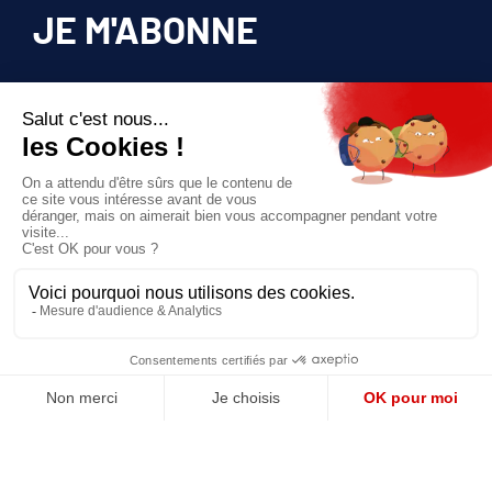
JE M'ABONNE
Pour bénéficier d’un accès privilégié à tous
les articles publiés sur site.
Prix unique
180€/AN
JE M'ABONNE