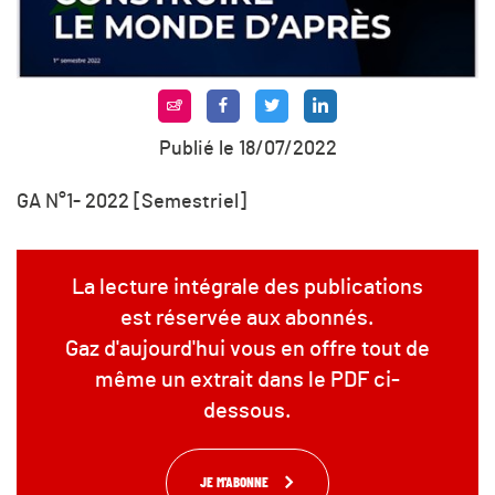
Publié le 18/07/2022
GA N°1- 2022 [Semestriel]
La lecture intégrale des publications
est réservée aux abonnés.
Gaz d'aujourd'hui vous en offre tout de
même un extrait dans le PDF ci-
dessous.
JE M'ABONNE