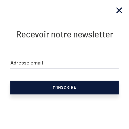
Recevoir notre newsletter
JE M'ABONNE
NEWSLETTER
Adresse email
97 Mt
Publié le 05/10/2024