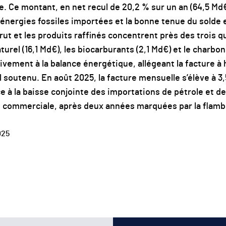
e. Ce montant, en net recul de 20,2 % sur un an (64,5 Md€ 
énergies fossiles importées et la bonne tenue du solde e
 brut et les produits raffinés concentrent près des trois q
turel (16,1 Md€), les biocarburants (2,1 Md€) et le charbon 
ivement à la balance énergétique, allégeant la facture à
outenu. En août 2025, la facture mensuelle s’élève à 3,5
e à la baisse conjointe des importations de pétrole et d
e commerciale, après deux années marquées par la flamb
025