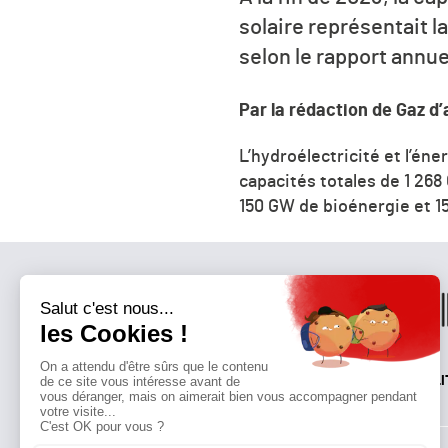
solaire représentait l
selon le rapport annuel
Par la rédaction de Gaz d’
L’hydroélectricité et l’én
capacités totales de 1 26
150 GW de bioénergie et 1
QUI SOMMES-NOUS?
MENTIONS LÉGALES
NOUS CONTACTER
POLI