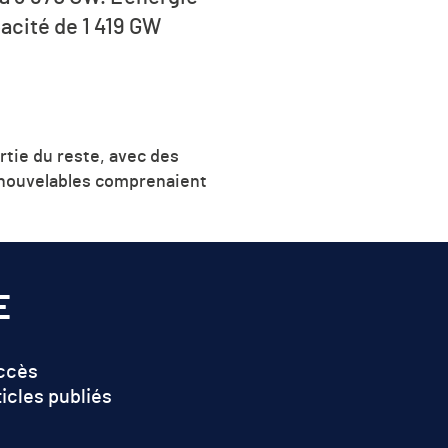
pacité de 1 419 GW
rtie du reste, avec des
renouvelables comprenaient
E
accès
ticles publiés