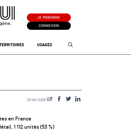
JE M'ABONNE
ogène.
CONNEXION
TERRITOIRES
USAGES
13/04/2026
sées en France
ail, 1 112 unités (53 %)