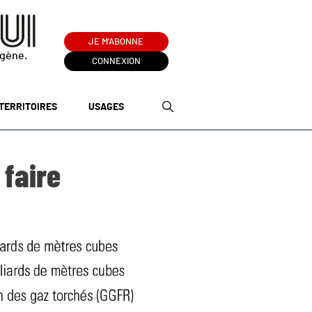
JE M'ABONNE
ogène.
CONNEXION
TERRITOIRES
USAGES
 faire