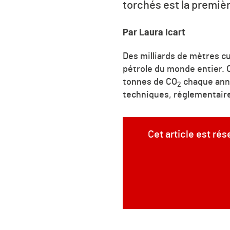
torchés est la premiè
Par Laura Icart
Des milliards de mètres c
pétrole du monde entier. C
tonnes de CO
chaque anné
2
techniques, réglementaires
Cet article est ré