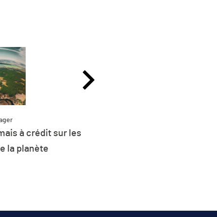
ager
ais à crédit sur les
Partag
Plus de 26 % de l
e la planète
d’énergie de l’UE 
renouvel