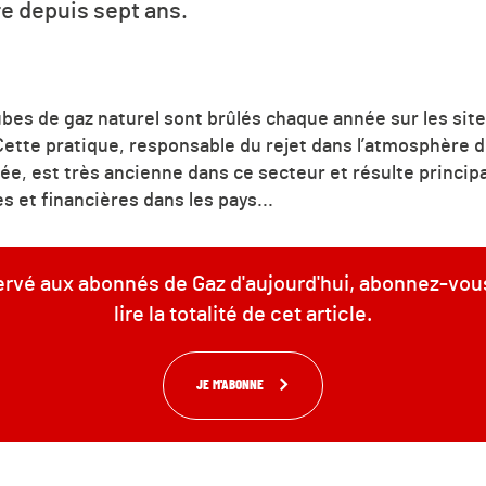
re depuis sept ans.
ubes de gaz naturel sont brûlés chaque année sur les sit
ette pratique, responsable du rejet dans l’atmosphère de
e, est très ancienne dans ce secteur et résulte princip
 et financières dans les pays...
servé aux abonnés de Gaz d'aujourd'hui, abonnez-vou
lire la totalité de cet article.
JE M'ABONNE