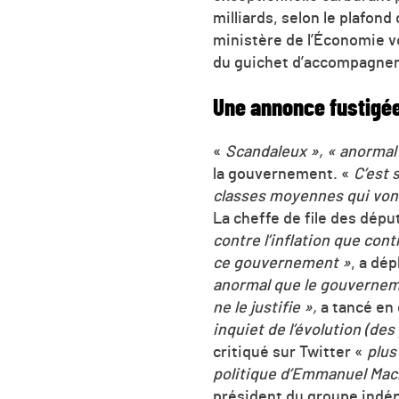
milliards, selon le plafon
ministère de l’Économie vo
du guichet d’accompagnem
Une annonce fustigée
«
Scandaleux », « anormal 
la gouvernement. «
C’est 
classes moyennes qui von
La cheffe de file des dép
contre l’inflation que con
ce gouvernement »
, a dép
anormal que le gouverneme
ne le justifie »,
a tancé en 
inquiet de l’évolution (des 
critiqué sur Twitter «
plus
politique d’Emmanuel Macr
président du groupe indép