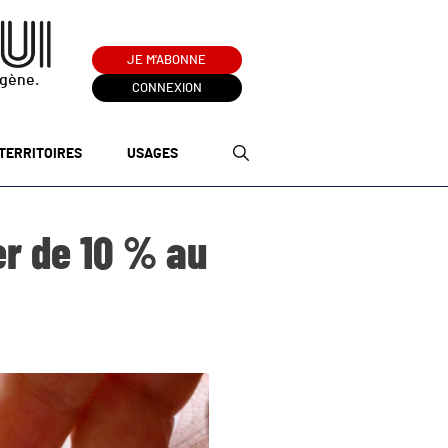
JE M'ABONNE
ogène.
CONNEXION
TERRITOIRES
USAGES
er de 10 % au