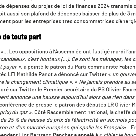
d de dépenses du projet de loi de finances 2024 transmi
it aussi son plafond de dépenses baisser de plus de 3 mil
ent pour les entreprises très consommatrices d’énergi
 de toute part
».
.. Les oppositions à l’Assemblée ont fustigé mardi l’a
scandaleux, c’est honteux (…). Ce sont les ménages, les c
t payer »
, a pointé le patron du Parti communiste Fabien
utés LFI Mathilde Panot a dénoncé sur Twitter «
un gouver
tre le changement climatique »
. «
Ne jamais prendre au s
loré sur Twitter le Premier secrétaire du PS Olivier Faure
nt annonce une hausse aujourd’hui alors que rien dans
conférence de presse le patron des députés LR Olivier M
prix) du gaz »
. Côté Rassemblement national, la cheffe 
 de 25 % de hausse du prix de l’électricité en six mois po
on et d’un marché européen qui spolie les Français
« . E
endant Liot Bertrand Pancher a appelé à «
cibler le bouc