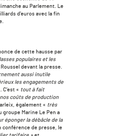
s dimanche au Parlement. Le
liards d’euros avec la fin
e.
nnonce de cette hausse par
lasses populaires et les
 Roussel devant la presse.
nement aussi inutile
érieux les engagements de
. C’est «
tout à fait
 nos coûts de production
arleix, également «
très
du groupe Marine Le Pen a
ur éponger la débâcle de la
n conférence de presse, le
lier tarifaire »
et