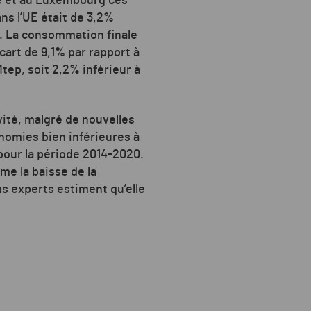
e et au Luxembourg ces
ns l’UE était de 3,2%
30. La consommation finale
cart de 9,1% par rapport à
Mtep, soit 2,2% inférieur à
vité, malgré de nouvelles
onomies bien inférieures à
pour la période 2014-2020.
ême la baisse de la
s experts estiment qu’elle