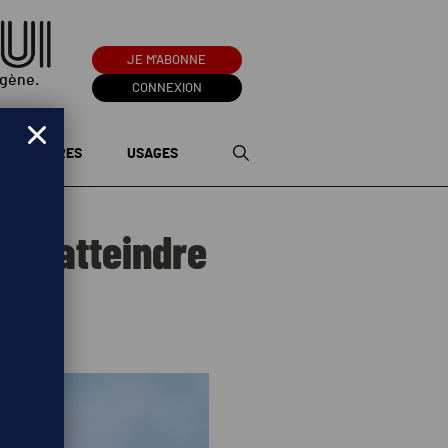
JE M'ABONNE
ogène.
CONNEXION
TERRITOIRES
USAGES
pas atteindre