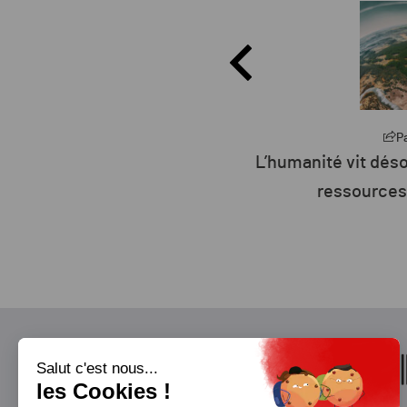
Partager
P
27 : la défiance devient
L’humanité vit déso
er parti de France ?
ressources 