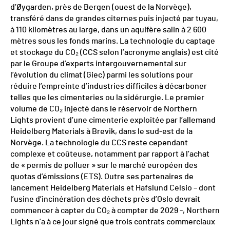
d’Øygarden, près de Bergen (ouest de la Norvège),
transféré dans de grandes citernes puis injecté par tuyau,
à 110 kilomètres au large, dans un aquifère salin à 2 600
mètres sous les fonds marins. La technologie du captage
et stockage du CO₂ (CCS selon l’acronyme anglais) est cité
par le Groupe d’experts intergouvernemental sur
l’évolution du climat (Giec) parmi les solutions pour
réduire l’empreinte d’industries difficiles à décarboner
telles que les cimenteries ou la sidérurgie. Le premier
volume de CO₂ injecté dans le réservoir de Northern
Lights provient d’une cimenterie exploitée par l’allemand
Heidelberg Materials à Brevik, dans le sud-est de la
Norvège. La technologie du CCS reste cependant
complexe et coûteuse, notamment par rapport à l’achat
de « permis de polluer » sur le marché européen des
quotas d’émissions (ETS). Outre ses partenaires de
lancement Heidelberg Materials et Hafslund Celsio – dont
l’usine d’incinération des déchets près d’Oslo devrait
commencer à capter du CO₂ à compter de 2029 -, Northern
Lights n’a à ce jour signé que trois contrats commerciaux