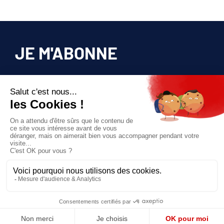
JE M'ABONNE
Pour bénéficier d’un accès privilégié à tous
les articles publiés sur site.
Prix unique
180€/AN
JE M'ABONNE