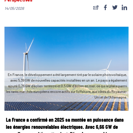
Perspectives
14/05/2026
En France, le développement a été largement tiré par le solaire photovoltaïque,
avec 5,39 GW de nouvelles capacités installées en un an. Le pays a également
ajouté 0,76 GW d’éolien terrestre et 0,5 GW d’éolien en mer, ce qui le place parmi
les rares marchés européens encore actifs sur l’offshore, aux côtés du Royaume-
Uni et de l’Allemagne.
La France a confirmé en 2025 sa montée en puissance dans
les énergies renouvelables électriques. Avec 6,66 GW de