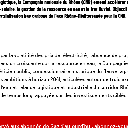
ogistique, la Compagnie nationale du Rhône (CNR) entend accélérer
n-solaire, la gestion de la ressource en eau et le fret fluvial. Object
ustrialisation bas carbone de l’axe Rhône-Méditerranée pour la CNR,
r la volatilité des prix de l’électricité, l’absence de p
 pression croissante sur la ressource en eau, la Compagni
éticien public, concessionnaire historique du fleuve, a 
es ambitions à horizon 2041, articulées autour de trois a
l’eau et relance logistique et industrielle du corridor 
 de temps long, appuyée sur des investissements ciblés.
servé aux abonnés de Gaz d'aujourd'hui, abonnez-vou