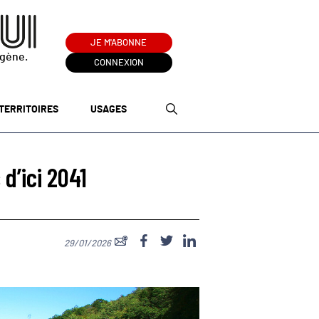
JE M'ABONNE
ogène.
CONNEXION
TERRITOIRES
USAGES
d’ici 2041
29/01/2026