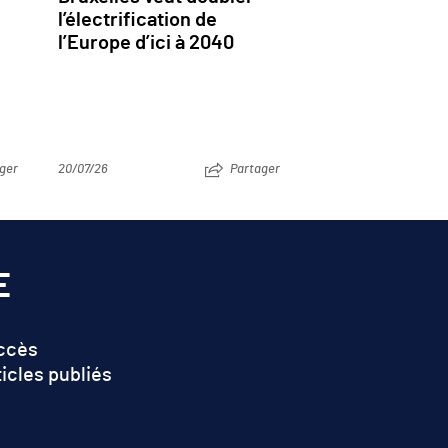
l’électrification de
l’Europe d’ici à 2040
ger
20/07/26
Partager
E
accès
ticles publiés