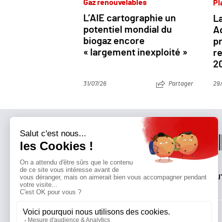
Gaz renouvelables
Pl
L’AIE cartographie un
La
potentiel mondial du
Aq
biogaz encore
p
« largement inexploité »
re
2
31/07/26
Partager
29
QUI SOMMES-NOUS?
MENTIONS LÉGALES
NOUS CONTACTER
POLI