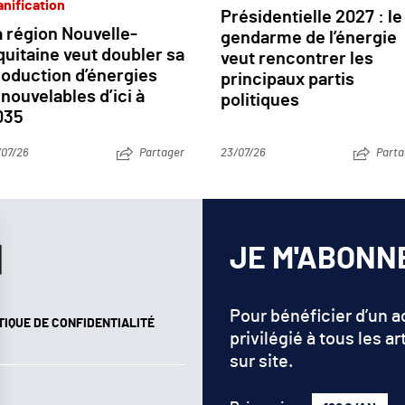
anification
Présidentielle 2027 : le
 région Nouvelle-
gendarme de l’énergie
uitaine veut doubler sa
veut rencontrer les
roduction d’énergies
principaux partis
nouvelables d’ici à
politiques
035
/07/26
Partager
23/07/26
Parta
JE M'ABONN
Pour bénéficier d’un 
TIQUE DE CONFIDENTIALITÉ
privilégié à tous les ar
sur site.