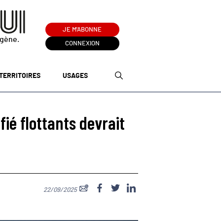
JE M'ABONNE
ogène.
CONNEXION
TERRITOIRES
USAGES
ié flottants devrait
22/09/2025