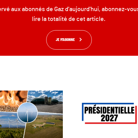
servé aux abonnés de Gaz d'aujourd'hui, abonnez-vou
lire la totalité de cet article.
JE M'ABONNE