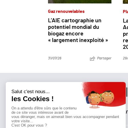
Gaz renouvelables
Pl
L’AIE cartographie un
La
potentiel mondial du
Aq
biogaz encore
p
« largement inexploité »
re
2
31/07/26
Partager
29
QUI SOMMES-NOUS?
MENTIONS LÉGALES
NOUS CONTACTER
POLI