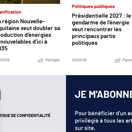
Politiques publiques
anification
Présidentielle 2027 : le
 région Nouvelle-
gendarme de l’énergie
uitaine veut doubler sa
veut rencontrer les
roduction d’énergies
principaux partis
nouvelables d’ici à
politiques
035
/07/26
Partager
23/07/26
Parta
JE M'ABONN
Pour bénéficier d’un 
TIQUE DE CONFIDENTIALITÉ
privilégié à tous les ar
sur site.