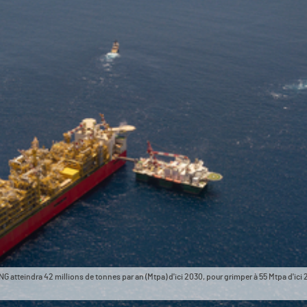
atteindra 42 millions de tonnes par an (Mtpa) d'ici 2030, pour grimper à 55 Mtpa d'ici 20