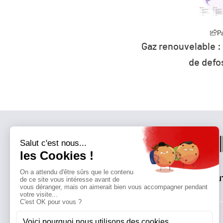
Partager
P
orité structurante » de
Gaz renouvelable :
imatique mondiale
de defos
QUI SOMMES-NOUS?
MENTIONS LÉGALES
NOUS CONTACTER
POLI