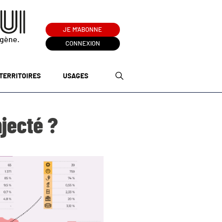
JE M'ABONNE
ogène.
CONNEXION
TERRITOIRES
USAGES
njecté ?