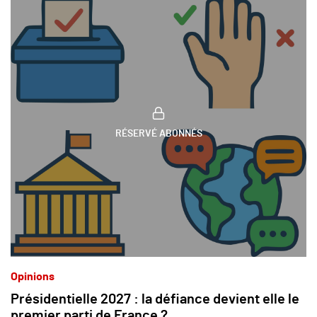
RÉSERVÉ ABONNÉS
Opinions
Présidentielle 2027 : la défiance devient elle le
premier parti de France ?