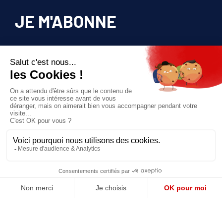
JE M'ABONNE
Pour bénéficier d’un accès privilégié à tous
les articles publiés sur site.
Prix unique
180€/AN
JE M'ABONNE