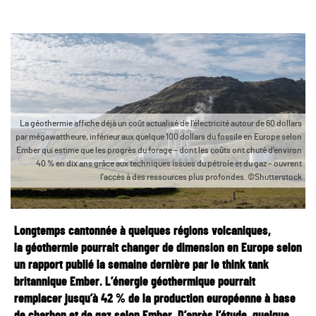
La géothermie affiche déjà un coût actualisé de l’électricité autour de 60 dollars
par mégawattheure, inférieur aux quelque 100 dollars du fossile en Europe selon
Ember qui estime que les progrès du forage – dont les coûts ont chuté d’environ
40 % en dix ans grâce aux techniques issues du pétrole et du gaz – ouvrent
l’accès à des ressources plus profondes. ©Shutterstock
Longtemps cantonnée à quelques régions volcaniques,
la géothermie pourrait changer de dimension en Europe selon
un rapport publié la semaine dernière par le think tank
britannique Ember. L’énergie géothermique pourrait
remplacer jusqu’à 42 % de la production européenne à base