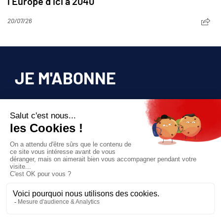
l’Europe d’ici à 2040
20/07/26
JE M'ABONNE
Pour bénéficier d’un accès privilégié à tous
les articles publiés sur site.
Prix unique
180€/AN
JE M'ABONNE