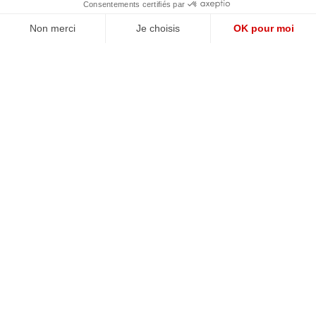
QUI SOMMES-NOUS?
MENTIONS LÉGALES
NOUS CONTACTER
POLITIQUE DE CONFIDENTIALITÉ
Suivez toutes nos actualités !
NEWSLETTER