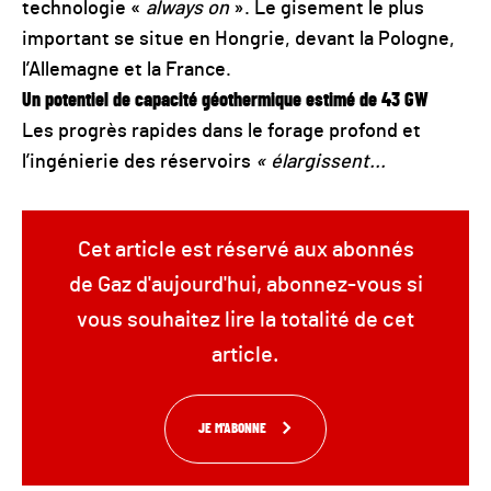
technologie «
always on
». Le gisement le plus
important se situe en Hongrie, devant la Pologne,
l’Allemagne et la France.
Un potentiel
de capacité géothermique
estimé de 43 GW
Les progrès rapides dans le forage profond et
l’ingénierie des réservoirs
« élargissent...
Cet article est réservé aux abonnés
de Gaz d'aujourd'hui, abonnez-vous si
vous souhaitez lire la totalité de cet
article.
JE M'ABONNE