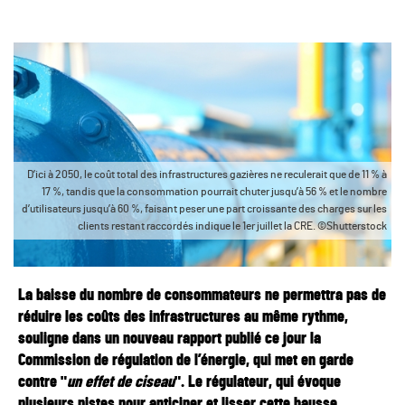
D’ici à 2050, le coût total des infrastructures gazières ne reculerait que de 11 % à
17 %, tandis que la consommation pourrait chuter jusqu’à 56 % et le nombre
d’utilisateurs jusqu’à 60 %, faisant peser une part croissante des charges sur les
clients restant raccordés indique le 1er juillet la CRE. ©Shutterstock
La baisse du nombre de consommateurs ne permettra pas de
réduire les coûts des infrastructures au même rythme,
souligne dans un nouveau rapport publié ce jour
la
Commission de régulation de l’énergie, qui
met en garde
contre "
un effet de ciseau
". Le régulateur, qui évoque
plusieurs pistes pour anticiper et lisser cette hausse,