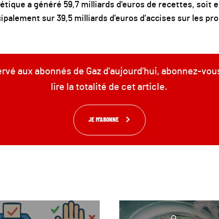
gétique a généré 59,7 milliards d'euros de recettes, soit 
cipalement sur 39,5 milliards d'euros d'accises sur les pr
servé aux abonnés de Gaz d'aujourd'hui, abonnez-vou
lire la totalité de cet article.
JE M'ABONNE