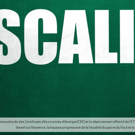
ème période des Certificats d'économies d'énergie (CEE) et le déploiement effectif de l'E
diesel sur l'essence, la hausse progressive de la fiscalité du gaz et du fioul et l