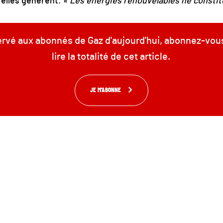
’elles génèrent.
« Les énergies renouvelables ne constit
servé aux abonnés de Gaz d'aujourd'hui, abonnez-vou
lire la totalité de cet article.
JE M'ABONNE