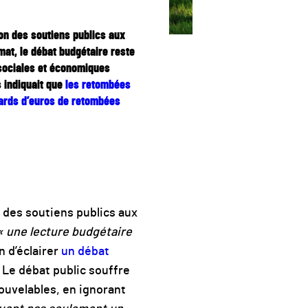
on des soutiens publics aux
mat, le débat budgétaire reste
, sociales et économiques
s indiquait que
les retombées
iards d’euros de retombées
 des soutiens publics aux
 une lecture budgétaire
n d’éclairer
un débat
 Le débat public souffre
ouvelables, en ignorant