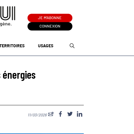
JE M'ABONNE
ogène.
CONNEXION
TERRITOIRES
USAGES
 énergies
11/03/2026