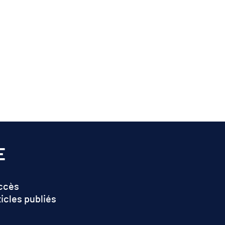
E
accès
ticles publiés