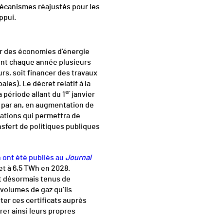
écanismes réajustés pour les
appui.
cer des économies d’énergie
ent chaque année plusieurs
rs, soit financer des travaux
les). Le décret relatif à la
er
 période allant du 1
janvier
 par an, en augmentation de
gations qui permettra de
ansfert de politiques publiques
on ont été publiés au
Journal
et à 6,5 TWh en 2028.
t désormais tenus de
 volumes de gaz qu’ils
eter ces certificats auprès
er ainsi leurs propres