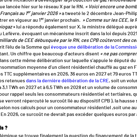
i une incitation à développer la production de gaz renouvelable
e lancée hier sur le réseau X par le RN.
« Voici encore une bom
er
Français au 1
janvier 2026 »
a tweeté le 2 décembre Jean-Phili
er
trer en vigueur au 1
janvier prochain.
» Comme sur les CEE, le R
biogaz
» lui a répondu également sur X, le ministre délégué auprès
 Lefèvre, évoquant un mécanisme inscrit dans la loi depuis 2021 e
milliards de CEE débusquée par le RN, ces CPB coûteront des cen
it l’élu de la Somme qui
évoque une délibération de la Commissio
ant. Un chiffre que beaucoup d’acteurs disent
« ne pas compren
ans cette même délibération sur laquelle s’appuie le député du R
nsommation moyenne d’un client résidentiel chauffé au gaz en Fr
os TTC supplémentaires en 2026, 36 euros en 2027 et 79 euros 
es retenues
dans la dernière délibération de la CRE
, soit un vol
 à 3,1 TWh en 2027 et à 6,5 TWh en 2028 et un volume de consom
pour rappel seuls les consommateurs résidentiel et tertiaires, 
 verront répercuté le surcoût lié au dispositif CPB ), la hausse 
elon nos calculs pour un consommateur résidentiel ,soit une a
. En 2026, ce surcoût ne devrait pas excéder quelques euros par 
is ?
lémique se trouve finalement la question du financement de la t