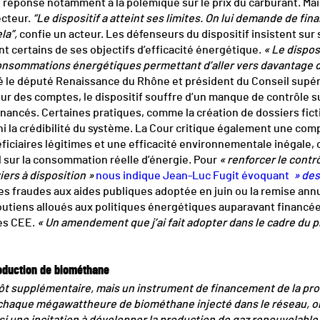
 réponse notamment à la polémique sur le prix du carburant. Mai
cteur.
“Le dispositif a atteint ses limites. On lui demande de fin
la”,
confie un acteur. Les défenseurs du dispositif insistent sur 
int certains de ses objectifs d’efficacité énergétique.
« Le dispo
consommations énergétiques permettant d’aller vers davantage 
le député Renaissance du Rhône et président du Conseil supéri
ur des comptes, le dispositif souffre d’un manque de contrôle sur
financés. Certaines pratiques, comme la création de dossiers fict
i la crédibilité du système. La Cour critique également une com
éficiaires légitimes et une efficacité environnementale inégale, 
l sur la consommation réelle d’énergie. Pour
« renforcer le contr
ers à disposition »
nous indique Jean-Luc Fugit évoquant
» des
 les fraudes aux aides publiques adoptée en juin ou la remise ann
utiens alloués aux politiques énergétiques auparavant financées
es CEE.
« Un amendement que j’ai fait adopter dans le cadre du pr
oduction de biométhane
ôt supplémentaire, mais un instrument de financement de la pr
chaque mégawattheure de biométhane injecté dans le réseau, ob