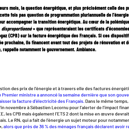
ieurs mois, la question énergétique, et plus précisément celle des pr
t cette fois pas question de programmation pluriannuelle de l’énergie
our accompagner la transition énergétique. Au cœur de la polémiqu
«
disproportionné
» que représenteraient les certificats d’économies
ogaz (CPB) sur la facture énergétique des Français. Si ces dispositi
ée prochaine, ils financent avant tout des projets de rénovation et
me, rappelle notamment le gouvernement. Ambiance.
tion des prix de l’énergie et à travers elle des factures énergéti
e Premier ministre a annoncé la semaine dernière que son gouv
isser la facture d’électricité des Français.
Dans le même temps, 
in novembre à Sébastien Lecornu pour l’alerter de l’impact financ
E, les CPB mais également l’ETS 2 dont la mise en œuvre devrait
çais. Le RN, qui a fait de l’énergie un sujet moteur pour notamm
»,
alors que près de 36 % des ménages français déclarent avoir r