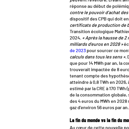
peuvent revendre, créant ains
réponse au début de polémiqu
contre le pouvoir d’achat des 
dispositif des CPB qui doit en
certificats de production de 
Transition écologique Mathieu
2024.
« Après la hausse de 2 
milliards d’euros en 2028 »
écr
de 2023
pour sourcer ce mont
calculs dans tous les sens ».
D
que pour 14 MWh par an, la co
trouverait impactée de 8 eur
tenant compte des hypothès
atteindre à 0,8 TWh en 2026,
estimé par la CRE à 170 TWh (
de la consommation globale, se
des 4 euros du MWh en 2028 s
gaz d’environ 56 euros par an
La fin du monde vs la fin du mo
Au cœur de cette nouvelle po