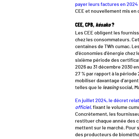
payer leurs factures en 2024 
CEE et nouvellement mis en 
CEE,
CPB,
késako
?
Les CEE obligent les fourniss
chez les consommateurs. Cet
centaines de TWh cumac. Les e
d’économies d’énergie chez les
sixième période des certificat
2026 au 31 décembre 2030 en 
27 % par rapport à la période
mobiliser davantage d’argent p
telles que le
leasing
social, M
En juillet 2024, le décret rela
officiel
,
fixant le volume cumu
Concrètement, les fournisse
restituer chaque année des ce
mettent sur le marché. Pour s’
des producteurs de biométhan