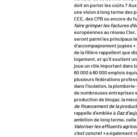
doit en porter les coûts ? Au
une vision à long terme des po
CEE, des CPB ou encore du fu
faire grimper les factures d’
européennes au réseau Cler, 
seront parmi les principaux l
d’accompagnement jugées «
de la filière rappellent que d
logement, et qu’il soutient un
joue un rôle important dans l
60 000 à 80 000 emplois équiv
plusieurs fédérations profess
dans l’isolation, la plomberi
de nombreuses entreprises v
production de biogaz, la méc
de financement de la producti
rappelle d’emblée à
Gaz d’auj
ambition de long terme, celle
Valoriser les effluents agric
c’est concret »
a également r