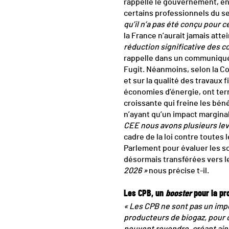
rappelle le gouvernement, en
certains professionnels du se
qu’il n’a pas été conçu pour ce
la France n’aurait jamais atte
réduction significative des 
rappelle dans un communiqué 
Fugit. Néanmoins, selon la Co
et sur la qualité des travaux 
économies d’énergie, ont tern
croissante qui freine les bén
n’ayant qu’un impact margina
CEE
nous avons plusieurs levi
cadre de la loi contre toutes
Parlement pour évaluer les so
désormais transférées vers l
2026 »
nous précise t-il.
Les CPB, un
booster
pour la pr
« Les CPB ne sont pas un imp
producteurs de biogaz, pour 