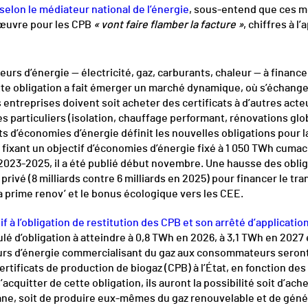
selon le médiateur national de l’énergie
, sous-entend que ces m
œuvre pour les CPB
« vont faire flamber la facture »
, chiffres à l’
eurs d’énergie — électricité, gaz, carburants, chaleur — à finan
te obligation a fait émerger un marché dynamique, où s’échang
ntreprises doivent soit acheter des certificats à d’autres acteu
 particuliers (isolation, chauffage performant, rénovations globa
s d’économies d’énergie définit les nouvelles obligations pour la
fixant un objectif d’économies d’énergie fixé à 1 050 TWh cumac
 2023-2025, il a été publié début novembre. Une hausse des obli
rivé (8 milliards contre 6 milliards en 2025) pour financer le tr
a prime renov’ et le bonus écologique vers les CEE.
tif à l’obligation de restitution des CPB et son arrêté d’applicati
lé d’obligation à atteindre à 0,8 TWh en 2026, à 3,1 TWh en 2027 
urs d’énergie commercialisant du gaz aux consommateurs seron
rtificats de production de biogaz (CPB) à l’État, en fonction des
acquitter de cette obligation, ils auront la possibilité soit d’ach
e, soit de produire eux-mêmes du gaz renouvelable et de génér