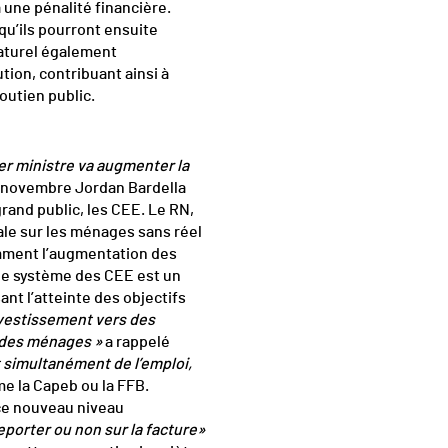
 une pénalité financière.
qu’ils pourront ensuite
naturel également
tion, contribuant ainsi à
utien public.
ier ministre va augmenter la
7 novembre Jordan Bardella
grand public, les CEE. Le RN,
ale sur les ménages sans réel
amment l’augmentation des
 le système des CEE est un
ant l’atteinte des objectifs
investissement vers des
t des ménages »
a rappelé
t simultanément de l’emploi,
e la Capeb ou la FFB.
 ce nouveau niveau
reporter ou non sur la facture»