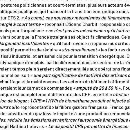
x postures politiciennes et court-termistes, plusieurs acteurs é
litiques publiques qui financent la transition énergétique dans n
tur ETS 2.
« Au cumul, ces nouveaux mécanismes de financemen
énergie à court terme
» reconnaît Etienne Charbit, responsable d
mais pour l’organisme
« ce n’est pas les mécanismes qu’il faut 
eviers pour que la France atteigne ses objectifs climatiques. Ce
largement insuffisantes
» qu’il faut revoir. En réponse aux criti
ispositif permettra de réduire
« structurellement »
les factures 
 tissu industriel et artisanal clé pour la transition énergétique.
a dynamique d’emplois, particulièrement dans le secteur de la r
alent temps plein seraient directement liés aux opérations fina
ionnelles, soit
« une part significative de l’activité des artisans 
e-chauffage et la maintenance. Les acteurs du bâtiment affirment 
erraient leur carnet de commandes
« amputé de 20 à 30 %
». Pou
anique est complétement différente des CEE, en effet
« c’est un
on de biogaz : 1 CPB = 1 MWh de biométhane produit et injecté d
ourd’hui
le représentant de la filière gazière française, France gaz
 de substituer du gaz fossile importé à une production renouvela
oles, réduire les émissions et renforcer l’autonomie énergétique 
éagit Mathieu Lefèvre.
« Le dispositif CPB permettra de financer