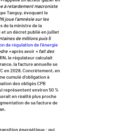
 »
rappelle un acteur gazier en
be à retardement macroniste
ppe Tanguy, évoquant le
N joue l’amnésie sur les
 de la ministre de la
t un décret publié en juillet
taines de millions puis 5
n de régulation de l’énergie
dre »
après avoir
« fait des
N, le régulateur calculait
ance, la facture annuelle se
TTC en 2028. Concrètement, en
ume cumulé d’obligation à
mation des obligés CPB
qui représentent environ 50 %
serait en réalité plus proche
ugmentation de sa facture de
an.
ransition énergétique : qui