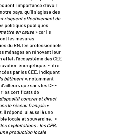
voquent l’importance d’avoir
otre pays, qu’il s’agisse des
t risquent effectivement de
es politiques publiques
remettre en cause
» car ils
 sont les mesures
ques du RN, les professionnels
des ménages en rénovant leur
 En effet, l’écosystème des CEE
énovation énergétique. Entre
ncées par les CEE, indiquent
du bâtiment »,
notamment
d’ailleurs que sans les CEE,
r les certificats de
 dispositif concret et direct
ans le réseau français
»
, il répond lui aussi à une
ble locale et souveraine.
»
des exploitations : les CPB,
 une production locale