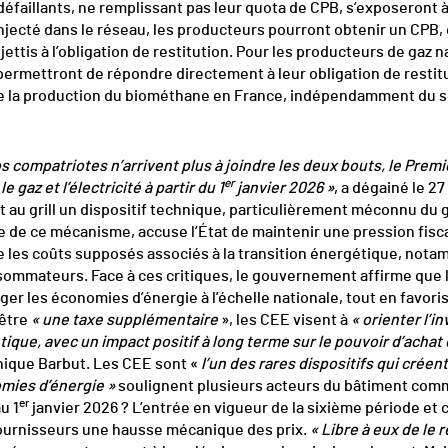
défaillants, ne remplissant pas leur quota de CPB, s’exposeront à
jecté dans le réseau, les producteurs pourront obtenir un CPB, 
ettis à l’obligation de restitution. Pour les producteurs de gaz 
 permettront de répondre directement à leur obligation de restitu
e la production du biométhane en France, indépendamment du so
s compatriotes n’arrivent plus à joindre les deux bouts, le Prem
er
le gaz et l’électricité à partir du 1
janvier 2026 »
, a dégainé le 2
nt au grill un dispositif technique, particulièrement méconnu du 
e de ce mécanisme, accuse l’État de maintenir une pression fisc
e les coûts supposés associés à la transition énergétique, not
onsommateurs. Face à ces critiques, le gouvernement affirme que
er les économies d’énergie à l’échelle nationale, tout en favoris
’être
« une taxe supplémentaire
», les CEE visent à
« orienter l’
ique, avec un impact positif à long terme sur le pouvoir d’acha
onique Barbut. Les CEE sont «
l’un des rares dispositifs qui créen
omies d’énergie »
soulignent plusieurs acteurs du bâtiment comm
er
u 1
janvier 2026 ? L’entrée en vigueur de la sixième période et
 fournisseurs une hausse mécanique des prix.
« Libre à eux de le 