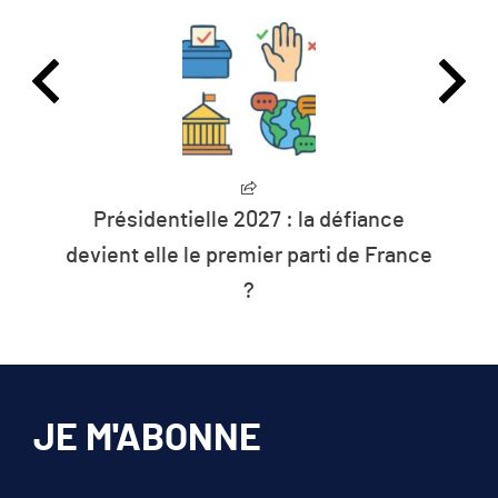
Présidentielle 2027 : la défiance
L’huma
ient elle le premier parti de France
le
?
JE M'ABONNE